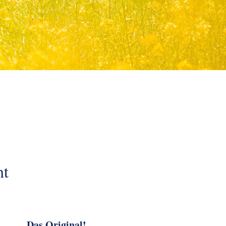
nt
Das Original!