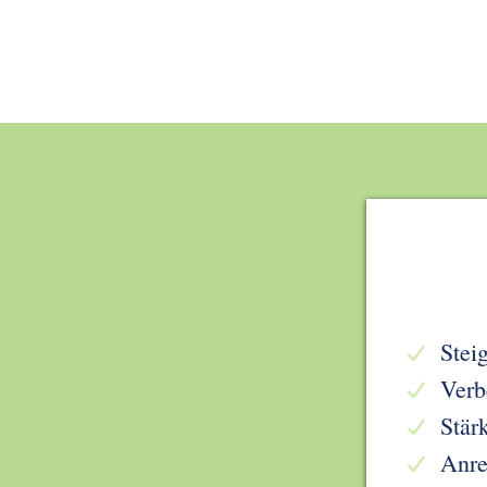
Stei
Verb
Stär
Anre