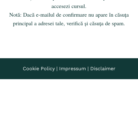
accesezi cursul.
Notă: Dacă e-mailul de confirmare nu apare în căsuța
principal a adresei tale, verifică și căsuța de spam.
C
ookie Policy |
Impressum
|
Disclaimer